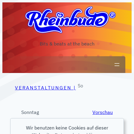
Zum
Inhalt
springen
Bits & beats at the beach
So
VERANSTALTUNGEN |
Sonntag
Vorschau
House Weekend
Wir benutzen keine Cookies auf dieser
Drei Tage. Vier DJs und jede Menge House